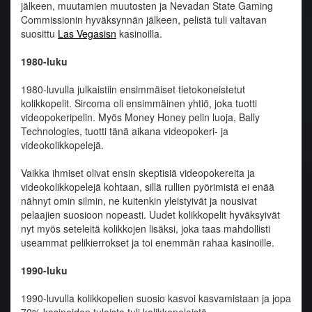
jälkeen, muutamien muutosten ja Nevadan State Gaming
Commissionin hyväksynnän jälkeen, pelistä tuli valtavan
suosittu
Las Vegasisn
kasinoilla.
1980-luku
1980-luvulla julkaistiin ensimmäiset tietokoneistetut
kolikkopelit. Sircoma oli ensimmäinen yhtiö, joka tuotti
videopokeripelin. Myös Money Honey pelin luoja, Bally
Technologies, tuotti tänä aikana videopokeri- ja
videokolikkopelejä.
Vaikka ihmiset olivat ensin skeptisiä videopokereita ja
videokolikkopelejä kohtaan, sillä rullien pyörimistä ei enää
nähnyt omin silmin, ne kuitenkin yleistyivät ja nousivat
pelaajien suosioon nopeasti. Uudet kolikkopelit hyväksyivät
nyt myös seteleitä kolikkojen lisäksi, joka taas mahdollisti
useammat pelikierrokset ja toi enemmän rahaa kasinoille.
1990-luku
1990-luvulla kolikkopelien suosio kasvoi kasvamistaan ja jopa
70% kasinoiden tuloista tuli kolikkopeleistä.