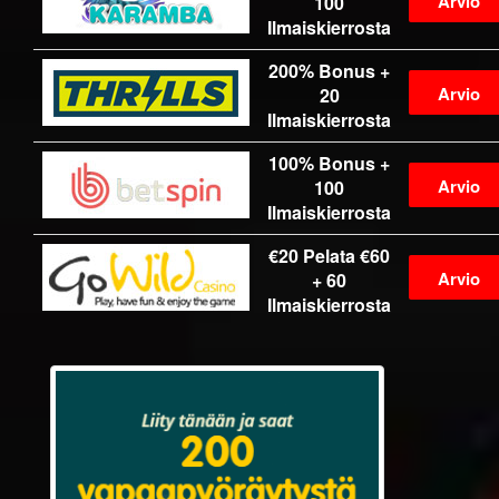
Arvio
100
Ilmaiskierrosta
200% Bonus +
Arvio
20
Ilmaiskierrosta
100% Bonus +
Arvio
100
Ilmaiskierrosta
€20 Pelata €60
Arvio
+ 60
Ilmaiskierrosta