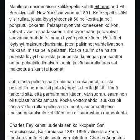
Maailman ensimmäisen kolikkopelin kehitti
Sittman
and Pitt
Brooklynissä, New Yorkissa vuonna 1891. Kolikkopeli sisälsi
viisi rullaa, joista löytyi yhteensä 50 pelikorttia ja peli
pohjautui pokeriin. Pelaajat syöttivät koneeseen kolikon,
vetivät vivusta saadakseen rullat pyörimään ja toivoivat
saavansa mahdollisimman hyvän pokerikäden. Pelistä ei
löytynyt maksumekanismia, joten palkinnot vaihtelivat sen
mukaan, missä peliä pelattiin. Koska suurin osa näistä
peleistä löytyi baareista ja pubeista, kuningas pari saattoi
antaa pelaajalle ilmaisen tuopin ja värisuoralla taas sai
maksettua sikarit tai juomat.
Jotta tästä pelistä saatiin hieman hankalampi, rullista
poistettiin normaalisti pata kymppi ja hertta jätkä. Tämä
tarkoitti sitä, että parhaimman käden, värisuoran, saaminen
oli tuplasti hankalampaa. Koska voittomahdollisuuksia oli
tässä viiden rullan pelissä niin monta, automaattisesn
maksumekanismin kehittäminen oli suorastaan mahdotonta.
Charles Fey kehitti uudenlaisen kolikkopelin San
Franciscossa, Kaliforniassa 1887-1895 välisenä aikana,
tarkkaa vuotta ei ole saatu varmistettua. Charles Augustus