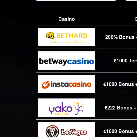
Casino
200% Bonus + 
€1000 Ter
€1000 Bonus + 
€222 Bonus + 
€1000 Bonus + 