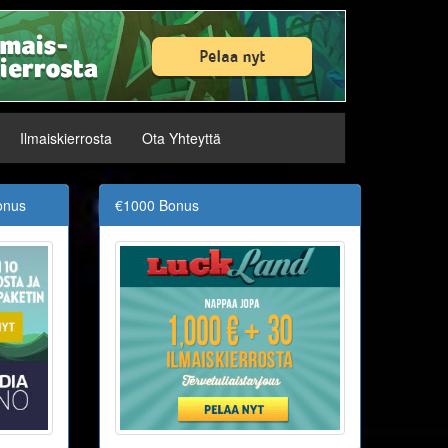
Ilmaiskierrosta
Ota Yhteyttä
onus
€1000 Bonus