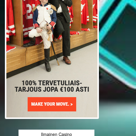
Ilmainen Casino