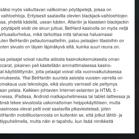
isäksi myös vaikuttavan valikoiman pöytäpelejä, joissa on
 vaihtoehtoja. Erityisesti saatavilla olevien blackjack-vaihtoehtojen
sa, yhdellä kädellä, usean käden, Atlantin ja klassisen blackjackin
pöytäpelit eivät ole sinun juttusi, BetHard-kasinolla on myös neljä
virtuaaliurheilua, mikä tarkoittaa mitä tahansa haluamaasi
uten BetHardin peliautomaatteihin, paluu pelaajien tilastoihin on
oten sivusto on täysin läpinäkyvä siitä, kuinka suuri reuna on.
jossa pelaajat voivat nauttia aidosta kasinokokemuksesta oman
ccarat, jokainen peli käsitellään ammattimaisessa kasino-
at-käyttöliittymän, jotta pelaajat voivat olla vuorovaikutuksessa
emuksesta. Yksi BetHardin suurista asioista vuosien varrella on
maksua uusi teknologia, eikä sivusto varmasti ole pettymys
daan pelata. Kaikkien johtavien Internet-selainten ja HTML 5 -
honessa, iPadissa, Android-matkapuhelimessa tai tablet-laitteessa ja
nänsä tekee sivustosta uskomattoman helppokäyttöisen, mutta
asinossa olevat pelit ovat saatavilla pikaviesteissä, joten
BetHardin mobiilituotannosta on kuitenkin se, että jotkut lähtö- ja
 älypuhelimella, mutta näin ei tapahdu, kun lisää nimikkeitä