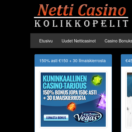
Etusivu
Uudet Netticasinot
Casino Bonuks
150% asti €150 + 30 Ilmaiskierrosta
€45