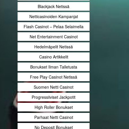
Blackjack Netissä
Netticasinoiden Kampanjat
Flash Casinot – Pelaa Selaimella
Net Entertainment Casinot
Hedelmäpelit Netissä
Casino Artikkelit
Bonukset Ilman Talletusta
Free Play Casinot Netissä
Suomen Netti Casinot
Progressiiviset Jackpotit
High Roller Bonukset
Parhaat Netti Casinot
No Deposit Bonukset