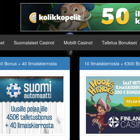
et
Suomalaiset Casinot
Mobiili Casinot
Talletus Bonukset
0 Bonus + 40 Ilmaiskierrosta
10 Ilmaiskierrosta + €300 B