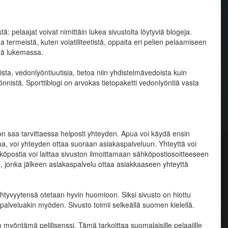
: pelaajat voivat nimittäin lukea sivustolta löytyviä blogeja.
toa termeistä, kuten volatiliteetistä, oppaita eri pelien pelaamiseen
äydä lukemassa.
eista, vedonlyöntiuutisia, tietoa niin yhdistelmävedoista kuin
önnistä. Sporttiblogi on arvokas tietopaketti vedonlyöntiä vasta
hon saa tarvittaessa helposti yhteyden. Apua voi käydä ensin
ua, voi yhteyden ottaa suoraan asiakaspalveluun. Yhteyttä voi
hköpostia voi laittaa sivuston ilmoittamaan sähköpostiosoitteeseen
a, jonka jälkeen asiakaspalvelu ottaa asiakkaaseen yhteyttä
iihtyvyytensä otetaan hyvin huomioon. Siksi sivusto on hiottu
palveluakin myöden. Sivusto toimii selkeällä suomen kielellä.
myöntämä pelilisenssi. Tämä tarkoittaa suomalaisille pelaajille