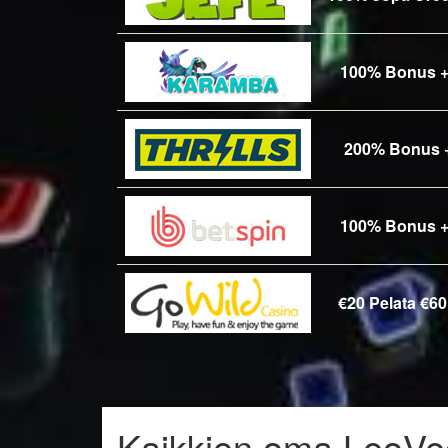
100% Bonus + 
200% Bonus + 
100% Bonus + 
€20 Pelata €60
Kaikkien oma LeoVe