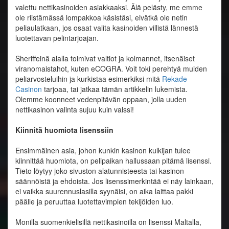
valettu nettikasinoiden asiakkaaksi. Älä pelästy, me emme
ole riistämässä lompakkoa käsistäsi, eivätkä ole netin
peliaulatkaan, jos osaat valita kasinoiden villistä lännestä
luotettavan pelintarjoajan.
Sheriffeinä alalla toimivat valtiot ja kolmannet, itsenäiset
viranomaistahot, kuten eCOGRA. Voit toki perehtyä muiden
peliarvosteluihin ja kurkistaa esimerkiksi mitä
Rekade
Casinon
tarjoaa, tai jatkaa tämän artikkelin lukemista.
Olemme koonneet vedenpitävän oppaan, jolla uuden
nettikasinon valinta sujuu kuin valssi!
Kiinnitä huomiota lisenssiin
Ensimmäinen asia, johon kunkin kasinon kulkijan tulee
kiinnittää huomiota, on pelipaikan hallussaan pitämä lisenssi.
Tieto löytyy joko sivuston alatunnisteesta tai kasinon
säännöistä ja ehdoista. Jos lisenssimerkintää ei näy lainkaan,
ei vaikka suurennuslasilla syynäisi, on aika laittaa pakki
päälle ja peruuttaa luotettavimpien tekijöiden luo.
Monilla suomenkielisillä nettikasinoilla on lisenssi Maltalla,