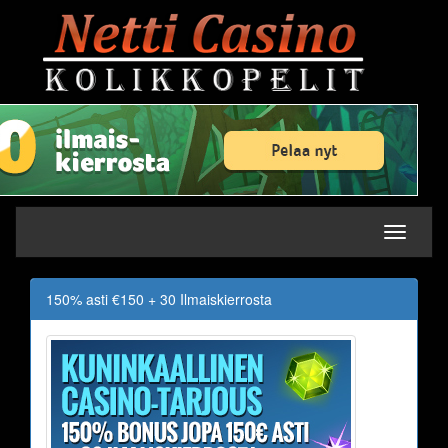
150% asti €150 + 30 Ilmaiskierrosta