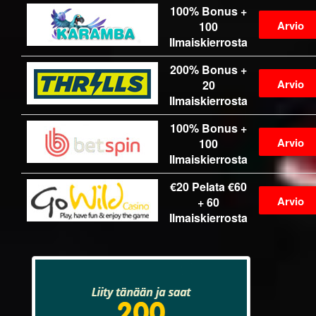
100% Bonus +
Arvio
100
Ilmaiskierrosta
200% Bonus +
Arvio
20
Ilmaiskierrosta
100% Bonus +
Arvio
100
Ilmaiskierrosta
€20 Pelata €60
Arvio
+ 60
Ilmaiskierrosta