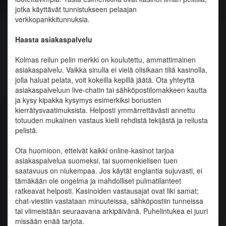
jotka käyttävät tunnistukseen pelaajan
verkkopankkitunnuksia.
Haasta asiakaspalvelu
Kolmas reilun pelin merkki on koulutettu, ammattimainen
asiakaspalvelu. Vaikka sinulla ei vielä olisikaan tiliä kasinolla,
jolla haluat pelata, voit kokeilla kepillä jäätä. Ota yhteyttä
asiakaspalveluun live-chatin tai sähköpostilomakkeen kautta
ja kysy kipakka kysymys esimerkiksi bonusten
kierrätysvaatimuksista. Helposti ymmärrettävästi annettu
totuuden mukainen vastaus kielii rehdistä tekijästä ja reilusta
pelistä.
Ota huomioon, etteivät kaikki online-kasinot tarjoa
asiakaspalvelua suomeksi, tai suomenkielisen tuen
saatavuus on niukempaa. Jos käytät englantia sujuvasti, ei
tämäkään ole ongelma ja mahdolliset pulmatilanteet
ratkeavat helposti. Kasinoiden vastausajat ovat liki samat;
chat-viestiin vastataan minuuteissa, sähköpostiin tunneissa
tai viimeistään seuraavana arkipäivänä. Puhelintukea ei juuri
missään enää tarjota.